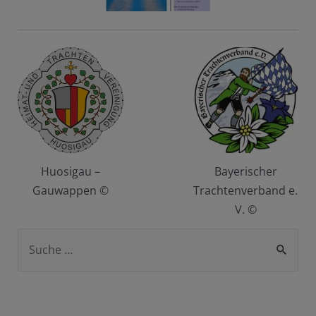
Huosigau –
Bayerischer
Gauwappen ©
Trachtenverband e.
V. ©
S
u
c
h