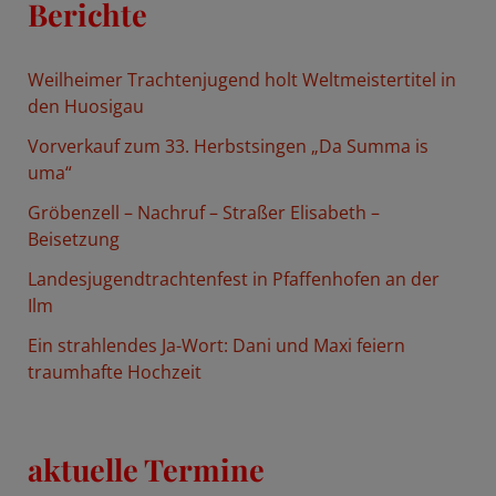
Berichte
e
n
Weilheimer Trachtenjugend holt Weltmeistertitel in
n
den Huosigau
a
Vorverkauf zum 33. Herbstsingen „Da Summa is
c
uma“
h
Gröbenzell – Nachruf – Straßer Elisabeth –
:
Beisetzung
Landesjugendtrachtenfest in Pfaffenhofen an der
Ilm
Ein strahlendes Ja-Wort: Dani und Maxi feiern
traumhafte Hochzeit
aktuelle Termine