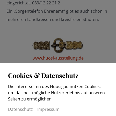
eingerichtet. 089/12 22 21 2
Ein „Sorgentelefon Ehrenamt“ gibt es auch schon in
mehreren Landkreisen und kreisfreien Städten.
www.huosi-ausstellung.de
Cookies & Datenschutz
Die Interntseiten des Huosigau nutzen Cookies,
www.trachtenkulturmuseum.de
um das bestmögliche Nutzererlebnis auf unseren
Seiten zu ermöglichen.
Datenschutz
|
Impressum