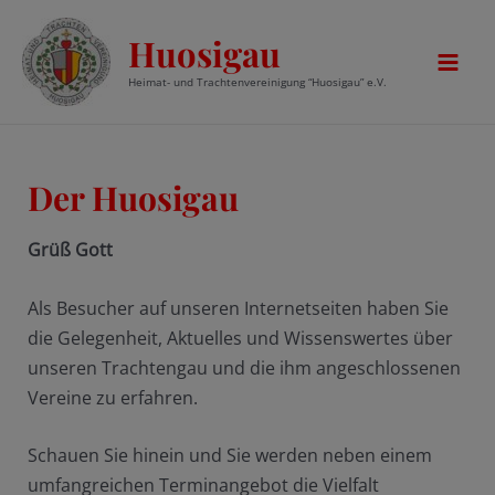
Zum
Huosigau
Inhalt
springen
Mai
Heimat- und Trachtenvereinigung “Huosigau” e.V.
Men
Der Huosigau
Grüß Gott
Als Besucher auf unseren Internetseiten haben Sie
die Gelegenheit, Aktuelles und Wissenswertes über
unseren Trachtengau und die ihm angeschlossenen
Vereine zu erfahren.
Schauen Sie hinein und Sie werden neben einem
umfangreichen Terminangebot die Vielfalt