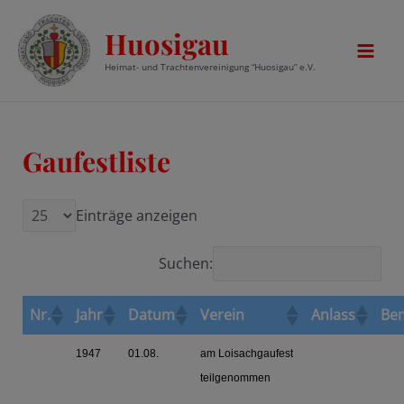
Zum
Huosigau
Inhalt
springen
Mai
Heimat- und Trachtenvereinigung “Huosigau” e.V.
Men
Gaufestliste
Einträge anzeigen
Suchen:
Nr.
Jahr
Datum
Verein
Anlass
Be
1947
01.08.
am Loisachgaufest
teilgenommen