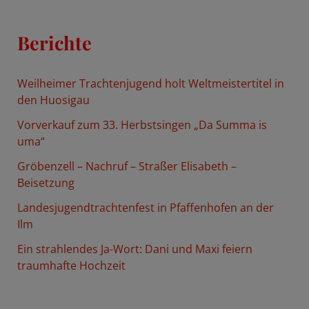
c
h
Berichte
e
n
Weilheimer Trachtenjugend holt Weltmeistertitel in
n
den Huosigau
a
Vorverkauf zum 33. Herbstsingen „Da Summa is
c
uma“
h
Gröbenzell – Nachruf – Straßer Elisabeth –
:
Beisetzung
Landesjugendtrachtenfest in Pfaffenhofen an der
Ilm
Ein strahlendes Ja-Wort: Dani und Maxi feiern
traumhafte Hochzeit