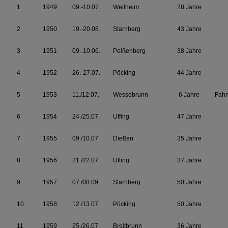
1
1949
09.-10.07.
Weilheim
28 Jahre
2
1950
19.-20.08.
Starnberg
43 Jahre
3
1951
09.-10.06.
Peißenberg
38 Jahre
4
1952
26.-27.07.
Pöcking
44 Jahre
5
1953
11./12.07.
Wessobrunn
6 Jahre
Fah
6
1954
24./25.07.
Uffing
47 Jahre
7
1955
09./10.07.
Dießen
35 Jahre
8
1956
21./22.07.
Utting
37 Jahre
9
1957
07./08.09.
Starnberg
50 Jahre
10
1958
12./13.07.
Pöcking
50 Jahre
11
1959
25./26.07.
Breitbrunn
36 Jahre