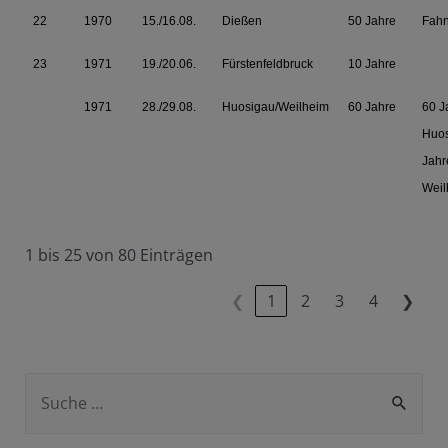
22
1970
15./16.08.
Dießen
50 Jahre
Fah
23
1971
19./20.06.
Fürstenfeldbruck
10 Jahre
1971
28./29.08.
Huosigau/Weilheim
60 Jahre
60 J
Huos
Jahr
Weil
1 bis 25 von 80 Einträgen
❮
1
2
3
4
❯
S
u