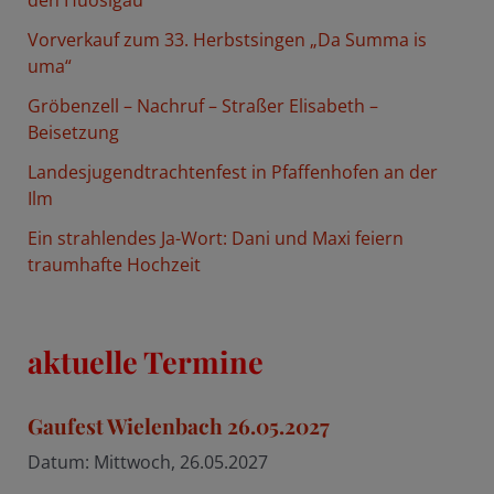
den Huosigau
a
Vorverkauf zum 33. Herbstsingen „Da Summa is
c
uma“
h
Gröbenzell – Nachruf – Straßer Elisabeth –
:
Beisetzung
Landesjugendtrachtenfest in Pfaffenhofen an der
Ilm
Ein strahlendes Ja-Wort: Dani und Maxi feiern
traumhafte Hochzeit
aktuelle Termine
Gaufest Wielenbach 26.05.2027
Datum:
Mittwoch, 26.05.2027