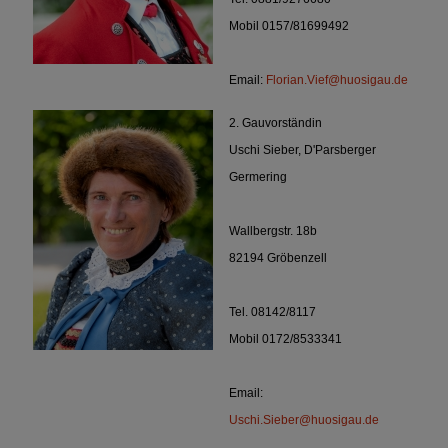
Mobil 0157/81699492
Email:
Florian.Vief@huosigau.de
2. Gauvorständin
Uschi Sieber, D'Parsberger
Germering
Wallbergstr. 18b
82194 Gröbenzell
Tel. 08142/8117
Mobil 0172/8533341
Email:
Uschi.Sieber@huosigau.de