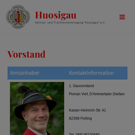
Zum
Huosigau
Inhalt
springen
Mai
Heimat- und Trachtenvereinigung “Huosigau” e.V.
Men
Vorstand
Amtsinhaber
Kontaktinformation
1. Gauvorstand
Florian Vief, D'Ammertaler Dießen
Kaiser-Heinrich-Str. 41
82398 Polling
Tel. 0881/9276680