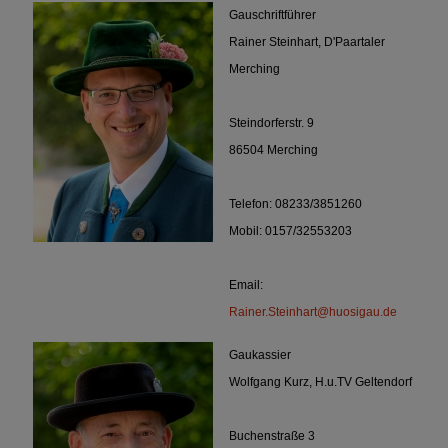
Gauschriftführer
Rainer Steinhart, D'Paartaler
Merching
Steindorferstr. 9
86504 Merching
Telefon: 08233/3851260
Mobil: 0157/32553203
Email:
Rainer.Steinhart@huosigau.de
Gaukassier
Wolfgang Kurz, H.u.TV Geltendorf
Buchenstraße 3