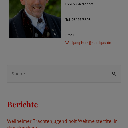
82269 Geltendorf
Tel. 08193/8803
Email:
Wolfgang.Kurz@huosigau.de
S
u
c
h
Berichte
e
n
Weilheimer Trachtenjugend holt Weltmeistertitel in
n