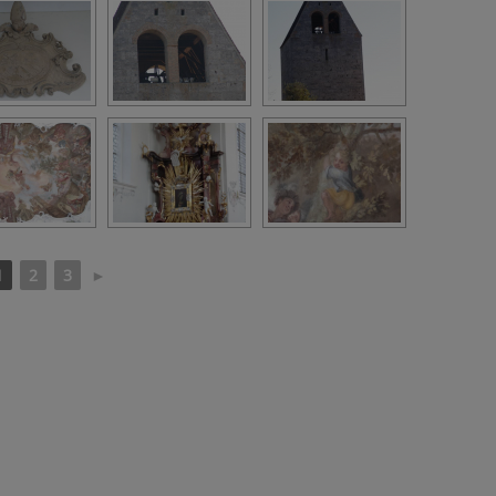
1
2
3
►