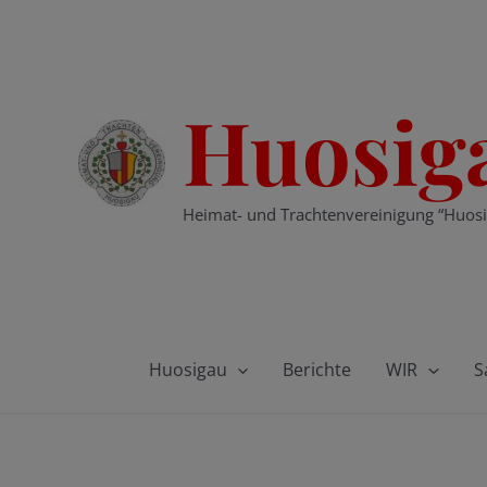
Zum
Inhalt
springen
Huosig
Heimat- und Trachtenvereinigung “Huosi
Huosigau
Berichte
WIR
S