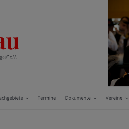
au
gau” e.V.
achgebiete
Termine
Dokumente
Vereine