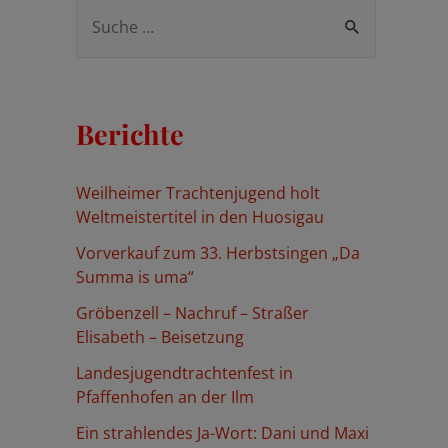
S
u
c
h
Berichte
e
n
Weilheimer Trachtenjugend holt
n
Weltmeistertitel in den Huosigau
a
Vorverkauf zum 33. Herbstsingen „Da
c
Summa is uma“
h
Gröbenzell – Nachruf – Straßer
:
Elisabeth – Beisetzung
Landesjugendtrachtenfest in
Pfaffenhofen an der Ilm
Ein strahlendes Ja-Wort: Dani und Maxi