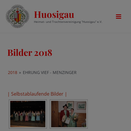
Zum
Huosigau
Inhalt
springen
Mai
Heimat- und Trachtenvereinigung “Huosigau” e.V.
Men
Bilder 2018
2018
»
EHRUNG VIEF - MENZINGER
| Selbstablaufende Bilder |