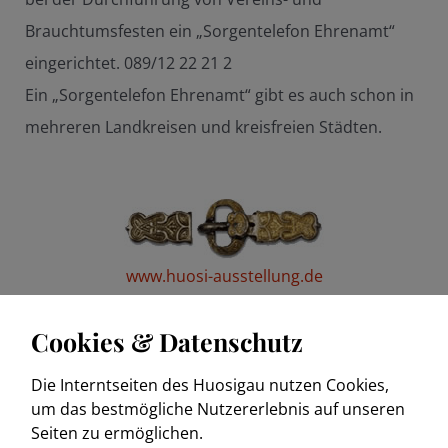
Brauchtumsfesten ein „Sorgentelefon Ehrenamt“
eingerichtet. 089/12 22 21 2
Ein „Sorgentelefon Ehrenamt“ gibt es auch schon in
mehreren Landkreisen und kreisfreien Städten.
www.huosi-ausstellung.de
Cookies & Datenschutz
Die Interntseiten des Huosigau nutzen Cookies,
www.trachtenkulturmuseum.de
um das bestmögliche Nutzererlebnis auf unseren
Seiten zu ermöglichen.