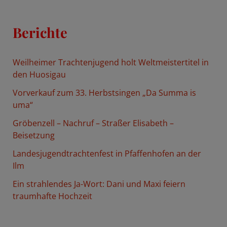
c
h
Berichte
e
n
Weilheimer Trachtenjugend holt Weltmeistertitel in
n
den Huosigau
a
Vorverkauf zum 33. Herbstsingen „Da Summa is
c
uma“
h
Gröbenzell – Nachruf – Straßer Elisabeth –
:
Beisetzung
Landesjugendtrachtenfest in Pfaffenhofen an der
Ilm
Ein strahlendes Ja-Wort: Dani und Maxi feiern
traumhafte Hochzeit