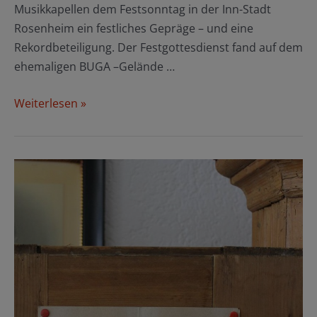
Musikkapellen dem Festsonntag in der Inn-Stadt
Rosenheim ein festliches Gepräge – und eine
Rekordbeteiligung. Der Festgottesdienst fand auf dem
ehemaligen BUGA –Gelände …
Der
Weiterlesen »
Huosigau
besucht
den
Gauverband
I