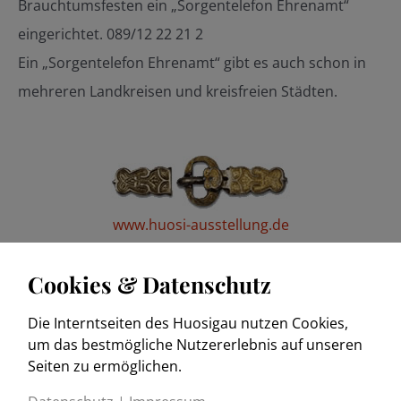
Brauchtumsfesten ein „Sorgentelefon Ehrenamt“
eingerichtet. 089/12 22 21 2
Ein „Sorgentelefon Ehrenamt“ gibt es auch schon in
mehreren Landkreisen und kreisfreien Städten.
www.huosi-ausstellung.de
Cookies & Datenschutz
Die Interntseiten des Huosigau nutzen Cookies,
www.trachtenkulturmuseum.de
um das bestmögliche Nutzererlebnis auf unseren
Seiten zu ermöglichen.