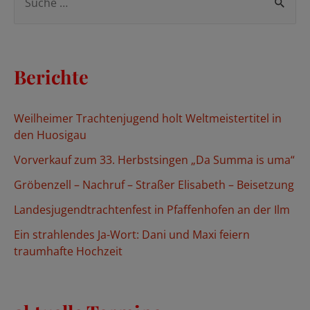
u
c
h
Berichte
e
n
Weilheimer Trachtenjugend holt Weltmeistertitel in
n
den Huosigau
a
Vorverkauf zum 33. Herbstsingen „Da Summa is uma“
c
Gröbenzell – Nachruf – Straßer Elisabeth – Beisetzung
h
Landesjugendtrachtenfest in Pfaffenhofen an der Ilm
:
Ein strahlendes Ja-Wort: Dani und Maxi feiern
traumhafte Hochzeit