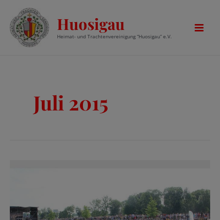
Zum
Huosigau
Inhalt
springen
Mai
Heimat- und Trachtenvereinigung “Huosigau” e.V.
Men
Juli 2015