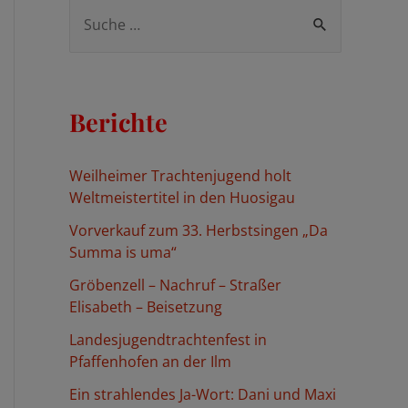
S
u
c
h
Berichte
e
n
Weilheimer Trachtenjugend holt
n
Weltmeistertitel in den Huosigau
a
Vorverkauf zum 33. Herbstsingen „Da
c
Summa is uma“
h
Gröbenzell – Nachruf – Straßer
:
Elisabeth – Beisetzung
Landesjugendtrachtenfest in
Pfaffenhofen an der Ilm
Ein strahlendes Ja-Wort: Dani und Maxi