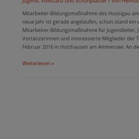
Jugend
,
Volkstanz und Schuhplattler
/ Von
Helmut 
Mitarbeiter-Bildungsmaßnahme des Huosigau am
neue Jahr ist gerade angelaufen, schon stand ein 
Mitarbeiter-Bildungsmaßnahme für Jugendleiter, J
Vortänzerinnen und interessierte Mitglieder der 
Februar 2016 in Holzhausen am Ammersee. An de
Wo
Weiterlesen »
sich
Brummbären,
Zeiserln,
Krankenschwestern
und
französische
Maler
die
Hand