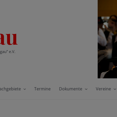
au
gau” e.V.
achgebiete
Termine
Dokumente
Vereine