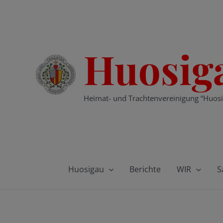
Zum
Inhalt
springen
Huosig
Heimat- und Trachtenvereinigung “Huosi
Huosigau
Berichte
WIR
S