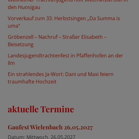
n
den Huosigau
a
Vorverkauf zum 33. Herbstsingen „Da Summa is
c
uma“
h
Gröbenzell – Nachruf – Straßer Elisabeth –
:
Beisetzung
Landesjugendtrachtenfest in Pfaffenhofen an der
Ilm
Ein strahlendes Ja-Wort: Dani und Maxi feiern
traumhafte Hochzeit
aktuelle Termine
Gaufest Wielenbach 26.05.2027
Datum:
Mittwoch, 26.05.2027