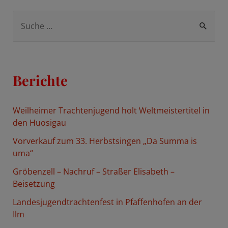
S
u
c
h
Berichte
e
n
Weilheimer Trachtenjugend holt Weltmeistertitel in
n
den Huosigau
a
Vorverkauf zum 33. Herbstsingen „Da Summa is
c
uma“
h
Gröbenzell – Nachruf – Straßer Elisabeth –
:
Beisetzung
Landesjugendtrachtenfest in Pfaffenhofen an der
Ilm