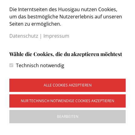
Die Interntseiten des Huosigau nutzen Cookies,
www.trachtenkulturmuseum.de
um das bestmögliche Nutzererlebnis auf unseren
Seiten zu ermöglichen.
Datenschutz
|
Impressum
Wähle die Cookies, die du akzeptieren möchtest
Kontakt
Technisch notwendig
Impressum
Datenschutzerklärung
Wegweiser
ALLE COOKIES AKZEPTIEREN
NUR TECHNISCH NOTWENDIGE COOKIES AKZEPTIEREN
Copyright © 2026 Heimat- und Trachtenvereinigung
BEARBEITEN
"Huosigau" e.V. Sitz Weilheim Obb. Alle Rechte vorbehalten.