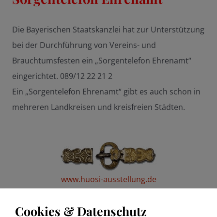
Die Bayerischen Staatskanzlei hat zur Unterstützung
bei der Durchführung von Vereins- und
Brauchtumsfesten ein „Sorgentelefon Ehrenamt“
eingerichtet. 089/12 22 21 2
Ein „Sorgentelefon Ehrenamt“ gibt es auch schon in
mehreren Landkreisen und kreisfreien Städten.
www.huosi-ausstellung.de
Cookies & Datenschutz