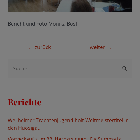
Bericht und Foto Monika Bösl
Beitragsnavigation
←
zurück
weiter
→
S
u
c
h
Berichte
e
n
Weilheimer Trachtenjugend holt Weltmeistertitel in
n
den Huosigau
a
Vorverkauf zum 33. Herbstsingen „Da Summa is