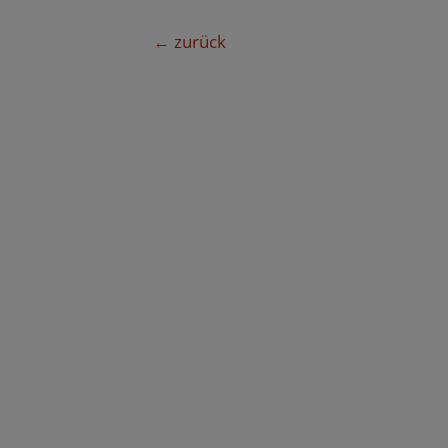
Beitragsnavigation
←
zurück