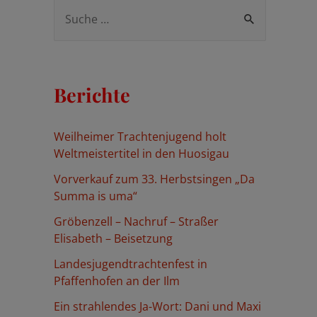
S
u
c
h
Berichte
e
n
Weilheimer Trachtenjugend holt
n
Weltmeistertitel in den Huosigau
a
Vorverkauf zum 33. Herbstsingen „Da
c
Summa is uma“
h
Gröbenzell – Nachruf – Straßer
:
Elisabeth – Beisetzung
Landesjugendtrachtenfest in
Pfaffenhofen an der Ilm
Ein strahlendes Ja-Wort: Dani und Maxi