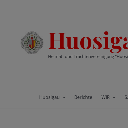
Zum
Inhalt
springen
Huosig
Heimat- und Trachtenvereinigung “Huosi
Huosigau
Berichte
WIR
S