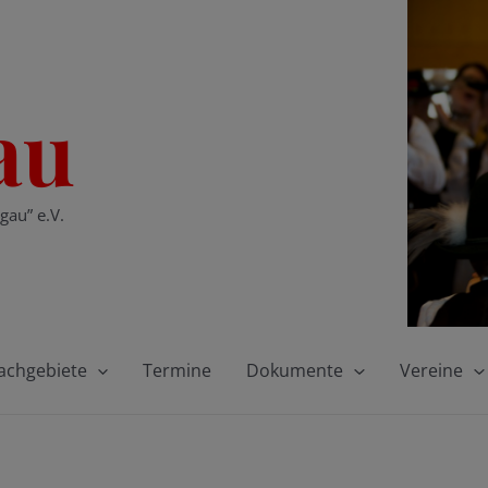
au
gau” e.V.
achgebiete
Termine
Dokumente
Vereine