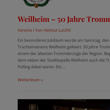
Weilheim – 50 Jahre Trom
Vereine
/ Von
Helmut Luichtl
Ein besonderes Jubiläum wurde am Samstag, den 
Trachtenvereins Weilheim gefeiert. 50 Jahre Tro
einem der ältesten Trommlerzüge der Region. B
dem neben der Stadtkapelle Weilheim auch die
Polling dabei waren. Ein …
Weilheim
Weiterlesen »
–
50
Jahre
Trommler