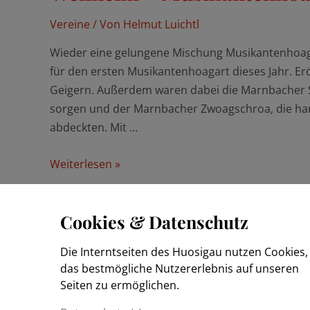
Vereine
/ Von
Helmut Luichtl
Wieder eine gelungene Mischung Musikantenhoaga
für den ersten Musikantenhoagart dieses Jahr. E
Geigern. Außerdem waren dabei die Marnbacher S
sorgen und der Marnbacher Zwoagschroa, die harm
abdeckten. Mit …
Weilheim
Weiterlesen »
–
Musikantenhoagart
Cookies & Datenschutz
Die Interntseiten des Huosigau nutzen Cookies
das bestmögliche Nutzererlebnis auf unseren
Seiten zu ermöglichen.