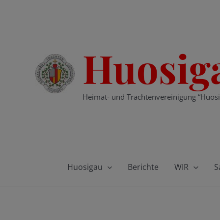
Zum
Inhalt
springen
Huosig
Heimat- und Trachtenvereinigung “Huosi
Huosigau
Berichte
WIR
S