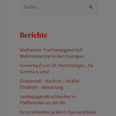
S
u
c
h
Berichte
e
n
Weilheimer Trachtenjugend holt
n
Weltmeistertitel in den Huosigau
a
Vorverkauf zum 33. Herbstsingen „Da
c
Summa is uma“
h
Gröbenzell – Nachruf – Straßer
:
Elisabeth – Beisetzung
Landesjugendtrachtenfest in
Pfaffenhofen an der Ilm
Ein strahlendes Ja-Wort: Dani und Maxi