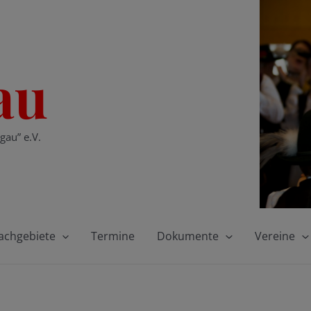
au
gau” e.V.
achgebiete
Termine
Dokumente
Vereine