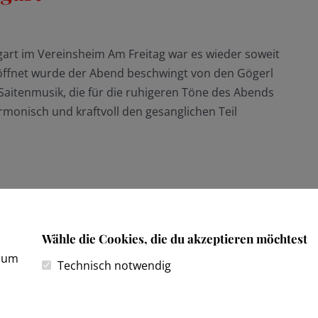
rt im Vereinsheim Am Freitag war es wieder soweit
röffnet wurde der Abend beschwingt von den Gögerl
aitenmusik, die für die ruhigeren Töne des Abends
onisch und kraftvoll den gesanglichen Teil
Wähle die Cookies, die du akzeptieren möchtest
, um
Technisch notwendig
Kontakt
Impressum
Datenschutzerklärung
Wegweiser