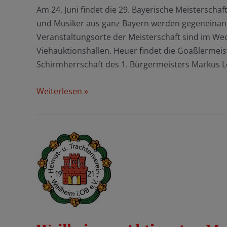
Am 24. Juni findet die 29. Bayerische Meisterscha
und Musiker aus ganz Bayern werden gegeneinand
Veranstaltungsorte der Meisterschaft sind im We
Viehauktionshallen. Heuer findet die Goaßlermeist
Schirmherrschaft des 1. Bürgermeisters Markus L
Goaßlermeisterschaft
Weiterlesen »
in
Weilheim