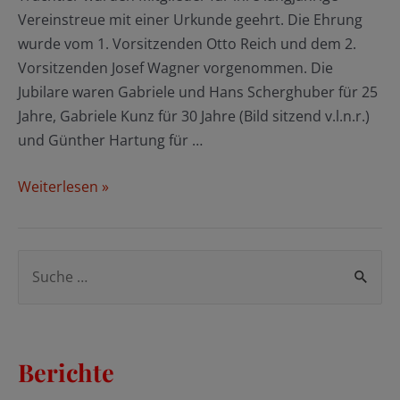
Vereinstreue mit einer Urkunde geehrt. Die Ehrung
wurde vom 1. Vorsitzenden Otto Reich und dem 2.
Vorsitzenden Josef Wagner vorgenommen. Die
Jubilare waren Gabriele und Hans Scherghuber für 25
Jahre, Gabriele Kunz für 30 Jahre (Bild sitzend v.l.n.r.)
und Günther Hartung für …
Ehrungen
Weiterlesen »
bei
den
Olchinger
S
Trachtlern
u
c
h
Berichte
e