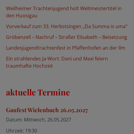
n
Weilheimer Trachtenjugend holt Weltmeistertitel in
n
den Huosigau
a
Vorverkauf zum 33. Herbstsingen „Da Summa is uma“
c
Gröbenzell – Nachruf – Straßer Elisabeth – Beisetzung
h
Landesjugendtrachtenfest in Pfaffenhofen an der Ilm
:
Ein strahlendes Ja-Wort: Dani und Maxi feiern
traumhafte Hochzeit
aktuelle Termine
Gaufest Wielenbach 26.05.2027
Datum:
Mittwoch, 26.05.2027
Uhrzeit:
19:30