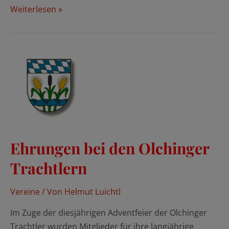
100
Weiterlesen »
Jahre
Trachtenverein
Almfrieden
Gröbenzell
Ehrungen bei den Olchinger
Trachtlern
Vereine
/ Von
Helmut Luichtl
Im Zuge der diesjährigen Adventfeier der Olchinger
Trachtler wurden Mitglieder für ihre langjährige