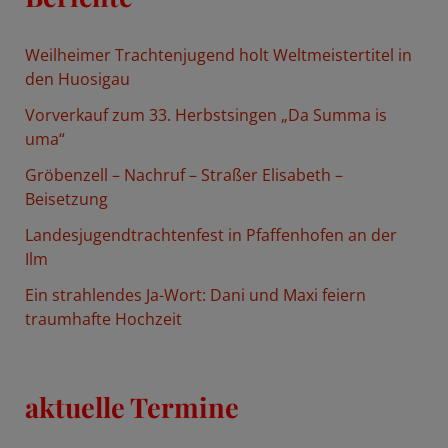
e
n
Weilheimer Trachtenjugend holt Weltmeistertitel in
n
den Huosigau
a
Vorverkauf zum 33. Herbstsingen „Da Summa is
c
uma“
h
Gröbenzell – Nachruf – Straßer Elisabeth –
:
Beisetzung
Landesjugendtrachtenfest in Pfaffenhofen an der
Ilm
Ein strahlendes Ja-Wort: Dani und Maxi feiern
traumhafte Hochzeit
aktuelle Termine