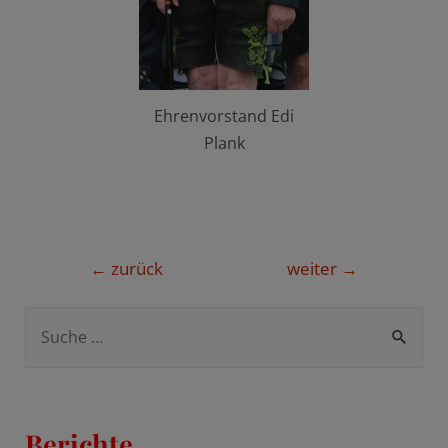
Ehrenvorstand Edi
Plank
Beitragsnavigation
←
zurück
weiter
→
S
u
c
h
Berichte