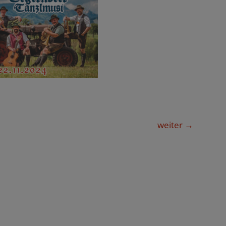
weiter
→