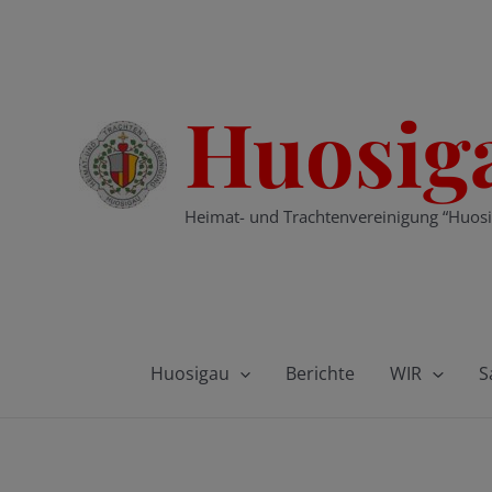
Zum
Inhalt
springen
Huosig
Heimat- und Trachtenvereinigung “Huosi
Huosigau
Berichte
WIR
S