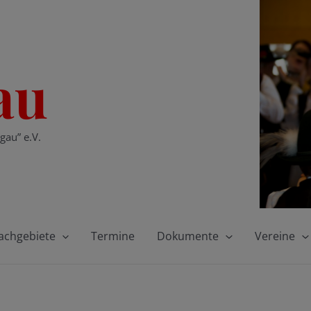
au
gau” e.V.
achgebiete
Termine
Dokumente
Vereine