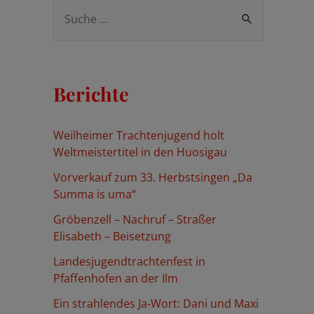
S
u
c
h
Berichte
e
n
Weilheimer Trachtenjugend holt
n
Weltmeistertitel in den Huosigau
a
Vorverkauf zum 33. Herbstsingen „Da
c
Summa is uma“
h
Gröbenzell – Nachruf – Straßer
:
Elisabeth – Beisetzung
Landesjugendtrachtenfest in
Pfaffenhofen an der Ilm
Ein strahlendes Ja-Wort: Dani und Maxi