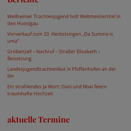
e
n
Weilheimer Trachtenjugend holt Weltmeistertitel in
n
den Huosigau
a
Vorverkauf zum 33. Herbstsingen „Da Summa is
c
uma“
h
Gröbenzell – Nachruf – Straßer Elisabeth –
:
Beisetzung
Landesjugendtrachtenfest in Pfaffenhofen an der
Ilm
Ein strahlendes Ja-Wort: Dani und Maxi feiern
traumhafte Hochzeit
aktuelle Termine