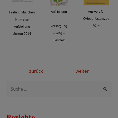
Ausweis für
Aufstellung
Festring München
Oktoberfestumzug
–
Hinweise
2014
Versorgung
Aufstellung
– Weg –
Umzug 2014
Festzelt
Beitragsnavigation
←
zurück
weiter
→
S
u
c
h
Berichte