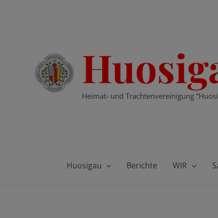
Zum
Inhalt
springen
Huosig
Heimat- und Trachtenvereinigung “Huosi
Huosigau
Berichte
WIR
S