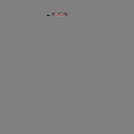
Beitragsnavigation
←
zurück