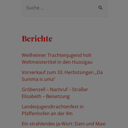
S
u
c
h
Berichte
e
n
Weilheimer Trachtenjugend holt
n
Weltmeistertitel in den Huosigau
a
Vorverkauf zum 33. Herbstsingen „Da
c
Summa is uma“
h
Gröbenzell – Nachruf – Straßer
:
Elisabeth – Beisetzung
Landesjugendtrachtenfest in
Pfaffenhofen an der Ilm
Ein strahlendes Ja-Wort: Dani und Maxi