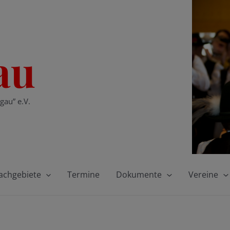
au
gau” e.V.
achgebiete
Termine
Dokumente
Vereine