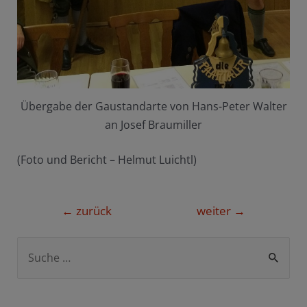
Übergabe der Gaustandarte von Hans-Peter Walter
an Josef Braumiller
(Foto und Bericht – Helmut Luichtl)
Beitragsnavigation
←
zurück
weiter
→
S
u
c