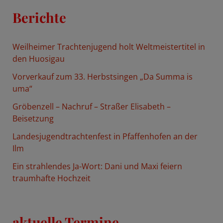
h
Berichte
e
n
Weilheimer Trachtenjugend holt Weltmeistertitel in
n
den Huosigau
a
Vorverkauf zum 33. Herbstsingen „Da Summa is
c
uma“
h
Gröbenzell – Nachruf – Straßer Elisabeth –
:
Beisetzung
Landesjugendtrachtenfest in Pfaffenhofen an der
Ilm
Ein strahlendes Ja-Wort: Dani und Maxi feiern
traumhafte Hochzeit
aktuelle Termine