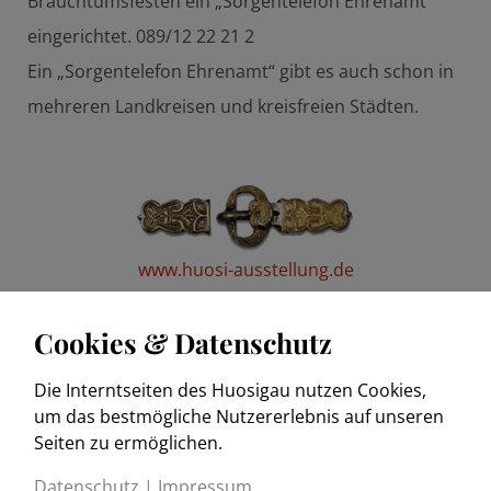
Brauchtumsfesten ein „Sorgentelefon Ehrenamt“
eingerichtet. 089/12 22 21 2
Ein „Sorgentelefon Ehrenamt“ gibt es auch schon in
mehreren Landkreisen und kreisfreien Städten.
www.huosi-ausstellung.de
Cookies & Datenschutz
Die Interntseiten des Huosigau nutzen Cookies,
www.trachtenkulturmuseum.de
um das bestmögliche Nutzererlebnis auf unseren
Seiten zu ermöglichen.
Datenschutz
|
Impressum