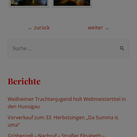
Beitragsnavigation
←
zurück
weiter
→
S
u
c
h
Berichte
e
n
Weilheimer Trachtenjugend holt Weltmeistertitel in
n
den Huosigau
a
Vorverkauf zum 33. Herbstsingen „Da Summa is
c
uma“
h
Gröbenzell – Nachruf – Straßer Elisabeth –