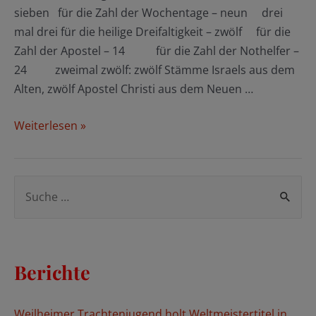
sieben für die Zahl der Wochentage – neun drei
mal drei für die heilige Dreifaltigkeit – zwölf für die
Zahl der Apostel – 14 für die Zahl der Nothelfer –
24 zweimal zwölf: zwölf Stämme Israels aus dem
Alten, zwölf Apostel Christi aus dem Neuen …
Einladung
Weiterlesen »
zur
Kräuterwanderung
–
S
Menzing
u
c
h
Berichte
e
n
Weilheimer Trachtenjugend holt Weltmeistertitel in