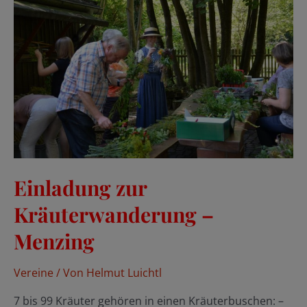
die
Bayerische
Trachtenjugend
Einladung zur
Kräuterwanderung –
Menzing
Vereine
/ Von
Helmut Luichtl
7 bis 99 Kräuter gehören in einen Kräuterbuschen: –