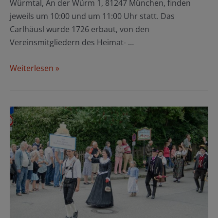
Würmtal, An der Würm 1, 81247 München, finden
jeweils um 10:00 und um 11:00 Uhr statt. Das
Carlhäusl wurde 1726 erbaut, von den
Vereinsmitgliedern des Heimat- …
Tag
Weiterlesen »
des
offenen
Denkmals
10.09.2017