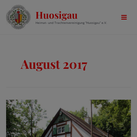
Zum
Huosigau
Inhalt
springen
Mai
Heimat- und Trachtenvereinigung “Huosigau” e.V.
Men
August 2017