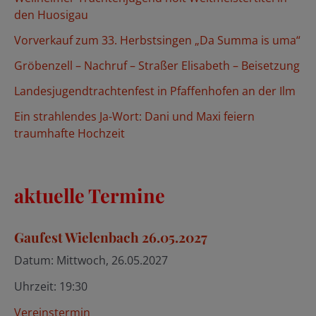
n
den Huosigau
a
Vorverkauf zum 33. Herbstsingen „Da Summa is uma“
c
Gröbenzell – Nachruf – Straßer Elisabeth – Beisetzung
h
Landesjugendtrachtenfest in Pfaffenhofen an der Ilm
:
Ein strahlendes Ja-Wort: Dani und Maxi feiern
traumhafte Hochzeit
aktuelle Termine
Gaufest Wielenbach 26.05.2027
Datum:
Mittwoch, 26.05.2027
Uhrzeit:
19:30
Vereinstermin