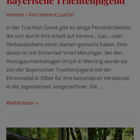
Bayerische Trachtenjugend
Vereine
/ Von
Helmut Luichtl
In der Trachten-Szene gibt es einige Persönlichkeiten,
die sich durch ihre Arbeit auf Vereins-, Gau-, oder
Verbandsebene einen Namen gemacht haben. Eine
davon ist mit Sicherheit Vroni Menzinger. Bei den
Huosigau-Heimattagen im Juli in Menzing wurde sie
von der Bayerischen Trachtenjugend mit der
Ehrennadel in Silber für ihre besonderen Verdienste
in der Jugendarbeit ausgezeichnet. Die …
Auszeichnung
Weiterlesen »
für
Vroni
Menzinger
durch