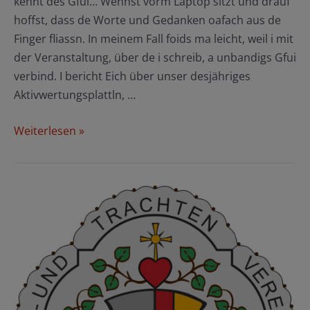
kennt des Gfui… Wennst vorm Laptop sitzt und drauf
hoffst, dass de Worte und Gedanken oafach aus de
Finger fliassn. In meinem Fall foids ma leicht, weil i mit
der Veranstaltung, über de i schreib, a unbandigs Gfui
verbind. I bericht Eich über unser desjähriges
Aktivwertungsplattln, …
Aktiv-
Weiterlesen »
Wertungsplatteln
am
09.11.2019
in
Haunshofen