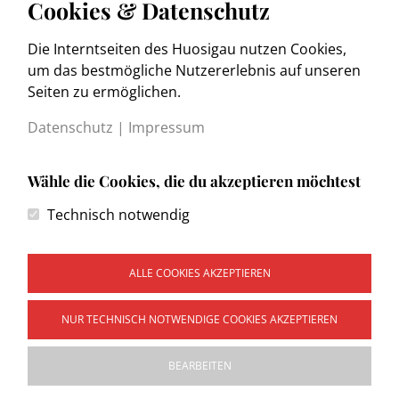
Cookies & Datenschutz
Die Interntseiten des Huosigau nutzen Cookies,
www.trachtenkulturmuseum.de
um das bestmögliche Nutzererlebnis auf unseren
Seiten zu ermöglichen.
Datenschutz
|
Impressum
Wähle die Cookies, die du akzeptieren möchtest
Kontakt
Technisch notwendig
Impressum
Datenschutzerklärung
Wegweiser
ALLE COOKIES AKZEPTIEREN
NUR TECHNISCH NOTWENDIGE COOKIES AKZEPTIEREN
Copyright © 2026 Heimat- und Trachtenvereinigung
BEARBEITEN
"Huosigau" e.V. Sitz Weilheim Obb. Alle Rechte vorbehalten.