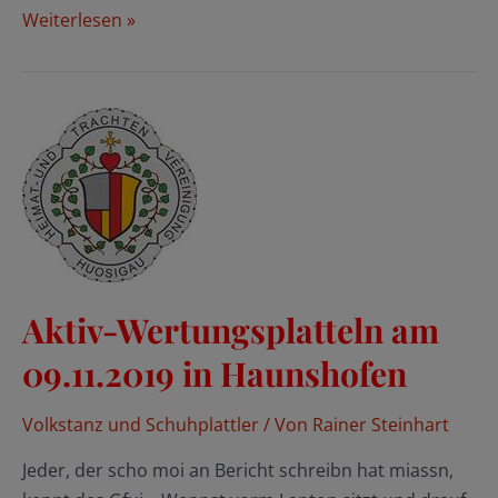
Weihnachtskonzert
Weiterlesen »
der
Würmtaler
Blasmusik
Aktiv-Wertungsplatteln am
09.11.2019 in Haunshofen
Volkstanz und Schuhplattler
/ Von
Rainer Steinhart
Jeder, der scho moi an Bericht schreibn hat miassn,