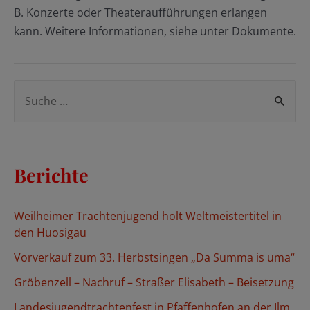
B. Konzerte oder Theateraufführungen erlangen
kann. Weitere Informationen, siehe unter Dokumente.
S
u
c
h
Berichte
e
n
Weilheimer Trachtenjugend holt Weltmeistertitel in
n
den Huosigau
a
Vorverkauf zum 33. Herbstsingen „Da Summa is uma“
c
Gröbenzell – Nachruf – Straßer Elisabeth – Beisetzung
h
Landesjugendtrachtenfest in Pfaffenhofen an der Ilm