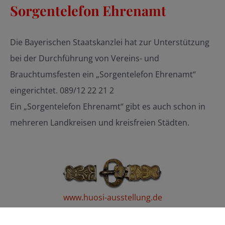
Sorgentelefon Ehrenamt
Die Bayerischen Staatskanzlei hat zur Unterstützung
bei der Durchführung von Vereins- und
Brauchtumsfesten ein „Sorgentelefon Ehrenamt“
eingerichtet. 089/12 22 21 2
Ein „Sorgentelefon Ehrenamt“ gibt es auch schon in
mehreren Landkreisen und kreisfreien Städten.
www.huosi-ausstellung.de