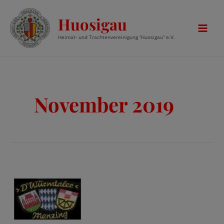
Zum
Huosigau
Inhalt
springen
Mai
Heimat- und Trachtenvereinigung “Huosigau” e.V.
Men
November 2019