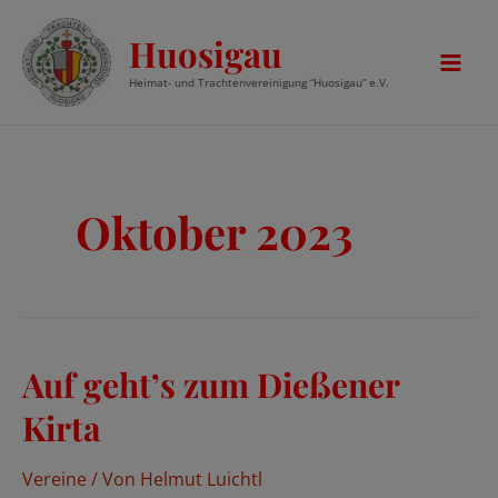
Zum
Huosigau
Inhalt
springen
Mai
Heimat- und Trachtenvereinigung “Huosigau” e.V.
Men
Oktober 2023
Auf geht’s zum Dießener
Kirta
Vereine
/ Von
Helmut Luichtl