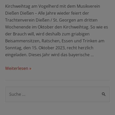
Kirchweihtag am Vogelherd mit dem Musikverein
Dießen Dießen – Alle Jahre wieder feiert der
Trachtenverein Dießen / St. Georgen am dritten
Wochenende im Oktober den Kirchweihtag. So wie es
der Brauch will, wird deshalb zum griabigen
Beisammensitzen, Ratschen, Essen und Trinken am
Sonntag, den 15. Oktober 2023, recht herzlich
eingeladen. Dieses Jahr wird das bayerische …
Auf
Weiterlesen »
geht’s
zum
Dießener
S
Kirta
u
c
h