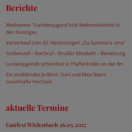
Berichte
e
n
Weilheimer Trachtenjugend holt Weltmeistertitel in
n
den Huosigau
a
Vorverkauf zum 33. Herbstsingen „Da Summa is uma“
c
Gröbenzell – Nachruf – Straßer Elisabeth – Beisetzung
h
Landesjugendtrachtenfest in Pfaffenhofen an der Ilm
:
Ein strahlendes Ja-Wort: Dani und Maxi feiern
traumhafte Hochzeit
aktuelle Termine
Gaufest Wielenbach 26.05.2027