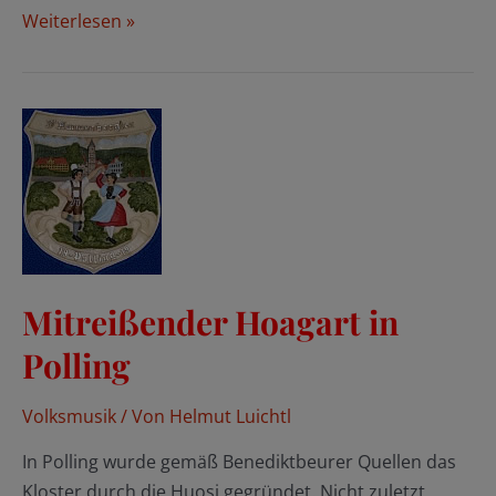
Volksmusik
Weiterlesen »
vom
Feinsten
in
Weilheim
Mitreißender Hoagart in
Polling
Volksmusik
/ Von
Helmut Luichtl
In Polling wurde gemäß Benediktbeurer Quellen das
Kloster durch die Huosi gegründet. Nicht zuletzt