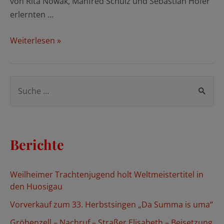
von Rita Nowak, Manfred Schulz und Sebastian Hofer
erlernten …
Hurax
Weiterlesen »
dax,
mir
san
S
heit
u
guat
c
drauf…
h
Berichte
e
n
Weilheimer Trachtenjugend holt Weltmeistertitel in
n
den Huosigau
a
Vorverkauf zum 33. Herbstsingen „Da Summa is uma“
c
Gröbenzell – Nachruf – Straßer Elisabeth – Beisetzung