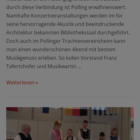
durch diese Verbindung ist Polling erwähnenswert.
Namhafte Konzertveranstaltungen werden im für
seine hervorragende Akustik und beeindruckende
Architektur bekannten Bibliothekssaal durchgeführt.
Doch auch im Pollinger Trachtenvereinsheim kann
man einen wunderschönen Abend mit bestem
Musikgenuss erleben. So luden Vorstand Franz
Tafertshofer und Musikwartin …
Mitreißender
Weiterlesen »
Hoagart
in
Polling