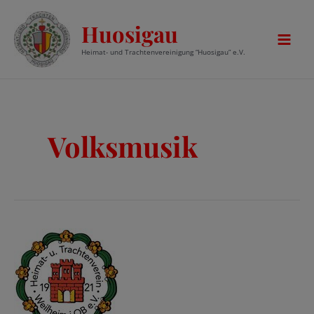
Zum
Huosigau
Inhalt
springen
Mai
Heimat- und Trachtenvereinigung “Huosigau” e.V.
Men
Volksmusik