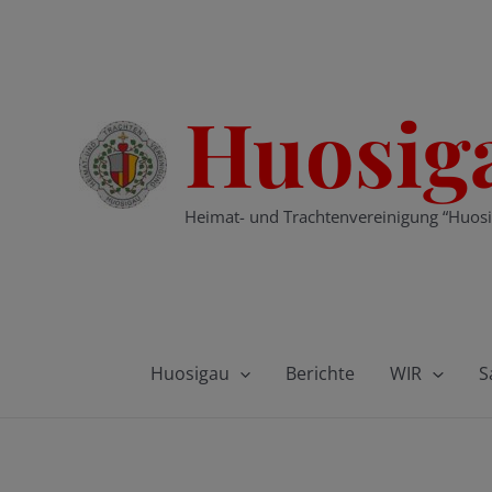
Zum
Inhalt
springen
Huosig
Heimat- und Trachtenvereinigung “Huosi
Huosigau
Berichte
WIR
S