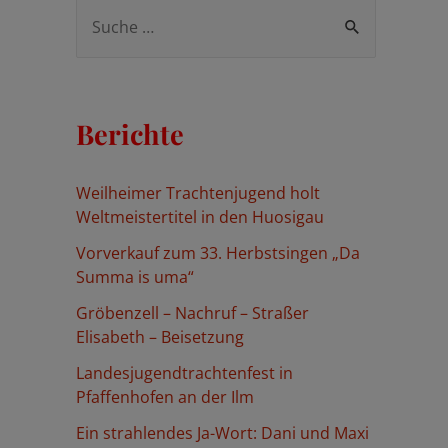
S
u
c
h
Berichte
e
n
Weilheimer Trachtenjugend holt
n
Weltmeistertitel in den Huosigau
a
Vorverkauf zum 33. Herbstsingen „Da
c
Summa is uma“
h
Gröbenzell – Nachruf – Straßer
:
Elisabeth – Beisetzung
Landesjugendtrachtenfest in
Pfaffenhofen an der Ilm
Ein strahlendes Ja-Wort: Dani und Maxi