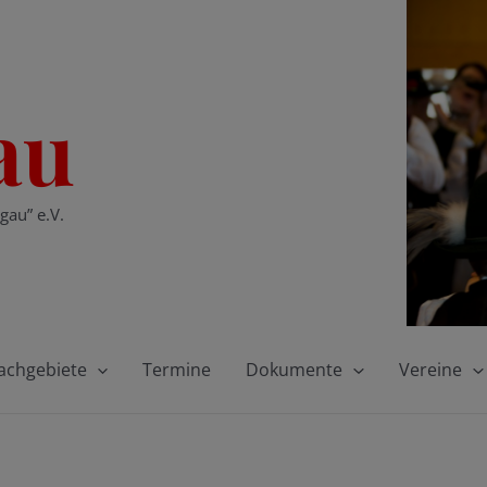
au
gau” e.V.
achgebiete
Termine
Dokumente
Vereine