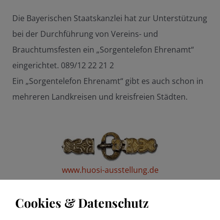
Die Bayerischen Staatskanzlei hat zur Unterstützung
bei der Durchführung von Vereins- und
Brauchtumsfesten ein „Sorgentelefon Ehrenamt“
eingerichtet. 089/12 22 21 2
Ein „Sorgentelefon Ehrenamt“ gibt es auch schon in
mehreren Landkreisen und kreisfreien Städten.
www.huosi-ausstellung.de
Cookies & Datenschutz