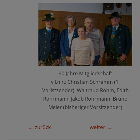
40 Jahre Mitgliedschaft
v.l.n.r.: Christian Schramm (1.
Voristzender), Waltraud Röhm, Edith
Rohrmann, Jakob Rohrmann, Bruno
Meier (bisheriger Vorsitzender)
Beitragsnavigation
←
zurück
weiter
→