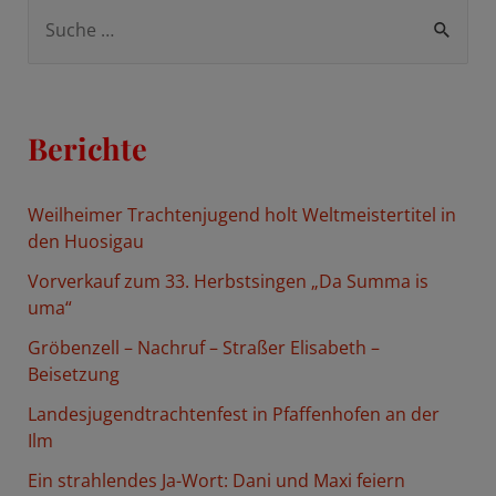
S
u
c
h
Berichte
e
n
Weilheimer Trachtenjugend holt Weltmeistertitel in
n
den Huosigau
a
Vorverkauf zum 33. Herbstsingen „Da Summa is
c
uma“
h
Gröbenzell – Nachruf – Straßer Elisabeth –
:
Beisetzung
Landesjugendtrachtenfest in Pfaffenhofen an der
Ilm
Ein strahlendes Ja-Wort: Dani und Maxi feiern