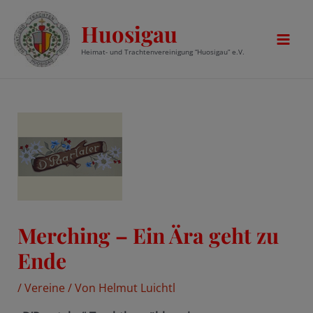
Zum
Huosigau
Inhalt
springen
Mai
Heimat- und Trachtenvereinigung “Huosigau” e.V.
Men
Merching – Ein Ära geht zu
Ende
/
Vereine
/ Von
Helmut Luichtl