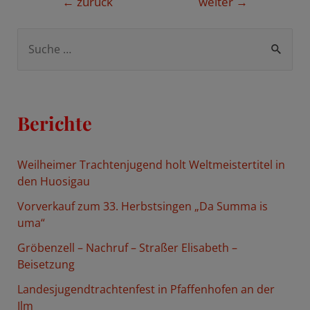
Beitragsnavigation
←
zurück
weiter
→
S
u
c
h
Berichte
e
n
Weilheimer Trachtenjugend holt Weltmeistertitel in
n
den Huosigau
a
Vorverkauf zum 33. Herbstsingen „Da Summa is
c
uma“
h
Gröbenzell – Nachruf – Straßer Elisabeth –
:
Beisetzung
Landesjugendtrachtenfest in Pfaffenhofen an der
Ilm