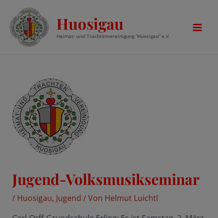
Zum
Huosigau
Inhalt
springen
Mai
Heimat- und Trachtenvereinigung “Huosigau” e.V.
Men
Jugend-Volksmusikseminar
/
Huosigau
,
Jugend
/ Von
Helmut Luichtl