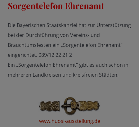
Sorgentelefon Ehrenamt
Die Bayerischen Staatskanzlei hat zur Unterstützung
bei der Durchführung von Vereins- und
Brauchtumsfesten ein „Sorgentelefon Ehrenamt“
eingerichtet. 089/12 22 21 2
Ein „Sorgentelefon Ehrenamt“ gibt es auch schon in
mehreren Landkreisen und kreisfreien Städten.
www.huosi-ausstellung.de