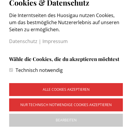
Cookies & Datenschutz
Die Interntseiten des Huosigau nutzen Cookies,
www.trachtenkulturmuseum.de
um das bestmögliche Nutzererlebnis auf unseren
Seiten zu ermöglichen.
Datenschutz
|
Impressum
Wähle die Cookies, die du akzeptieren möchtest
Kontakt
Technisch notwendig
Impressum
Datenschutzerklärung
Wegweiser
ALLE COOKIES AKZEPTIEREN
NUR TECHNISCH NOTWENDIGE COOKIES AKZEPTIEREN
Copyright © 2026 Heimat- und Trachtenvereinigung
BEARBEITEN
"Huosigau" e.V. Sitz Weilheim Obb. Alle Rechte vorbehalten.