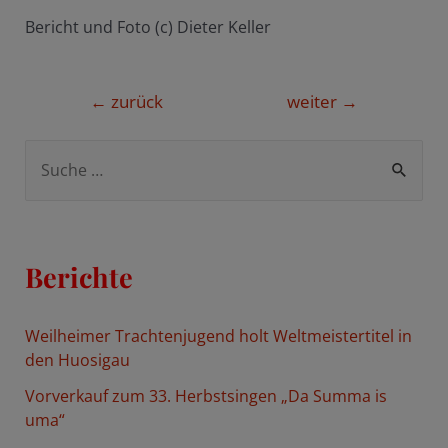
Bericht und Foto (c) Dieter Keller
Beitragsnavigation
←
zurück
weiter
→
S
u
c
h
Berichte
e
n
Weilheimer Trachtenjugend holt Weltmeistertitel in
n
den Huosigau
a
Vorverkauf zum 33. Herbstsingen „Da Summa is
c
uma“
h