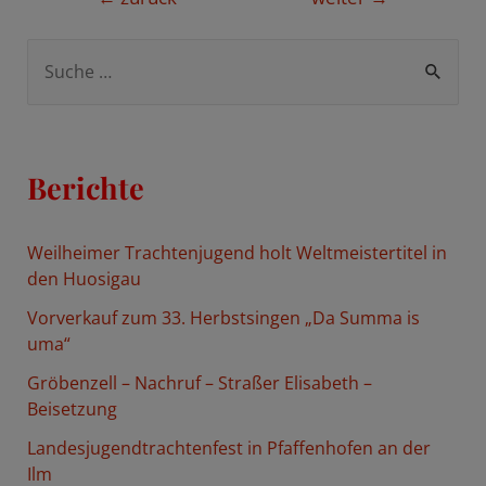
S
u
c
h
Berichte
e
n
Weilheimer Trachtenjugend holt Weltmeistertitel in
n
den Huosigau
a
Vorverkauf zum 33. Herbstsingen „Da Summa is
c
uma“
h
Gröbenzell – Nachruf – Straßer Elisabeth –
:
Beisetzung
Landesjugendtrachtenfest in Pfaffenhofen an der
Ilm