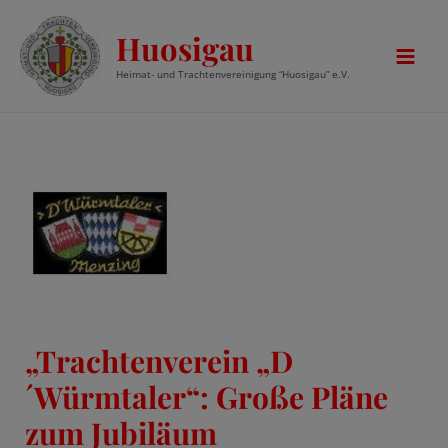
Zum
Huosigau
Inhalt
springen
Mai
Heimat- und Trachtenvereinigung “Huosigau” e.V.
Men
„Trachtenverein „D
´Würmtaler“: Große Pläne
zum Jubiläum