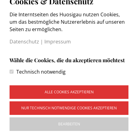
Cookies & Datenschutz
Die Interntseiten des Huosigau nutzen Cookies,
www.trachtenkulturmuseum.de
um das bestmögliche Nutzererlebnis auf unseren
Seiten zu ermöglichen.
Datenschutz
|
Impressum
Wähle die Cookies, die du akzeptieren möchtest
Kontakt
Technisch notwendig
Impressum
Datenschutzerklärung
Wegweiser
ALLE COOKIES AKZEPTIEREN
NUR TECHNISCH NOTWENDIGE COOKIES AKZEPTIEREN
Copyright © 2026 Heimat- und Trachtenvereinigung
BEARBEITEN
"Huosigau" e.V. Sitz Weilheim Obb. Alle Rechte vorbehalten.