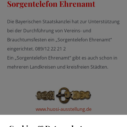
Sorgentelefon Ehrenamt
Die Bayerischen Staatskanzlei hat zur Unterstützung
bei der Durchführung von Vereins- und
Brauchtumsfesten ein „Sorgentelefon Ehrenamt“
eingerichtet. 089/12 22 21 2
Ein „Sorgentelefon Ehrenamt“ gibt es auch schon in
mehreren Landkreisen und kreisfreien Städten.
www.huosi-ausstellung.de