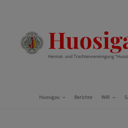
Zum
Inhalt
springen
Huosig
Heimat- und Trachtenvereinigung “Huosi
Huosigau
Berichte
WIR
S