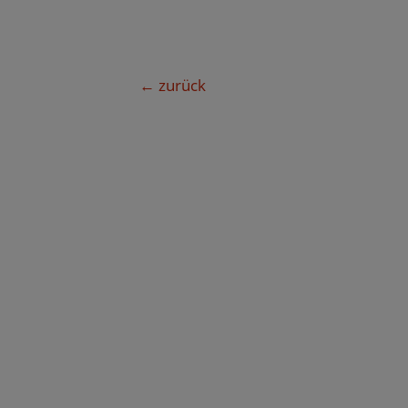
Beitragsnavigation
←
zurück