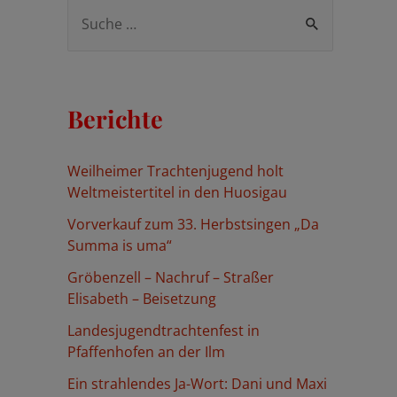
S
u
c
h
Berichte
e
n
Weilheimer Trachtenjugend holt
n
Weltmeistertitel in den Huosigau
a
Vorverkauf zum 33. Herbstsingen „Da
c
Summa is uma“
h
Gröbenzell – Nachruf – Straßer
:
Elisabeth – Beisetzung
Landesjugendtrachtenfest in
Pfaffenhofen an der Ilm
Ein strahlendes Ja-Wort: Dani und Maxi