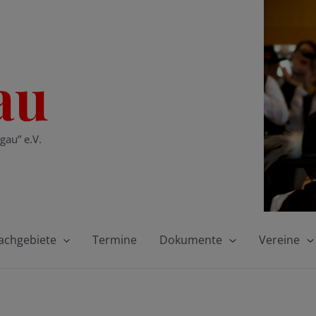
au
gau” e.V.
achgebiete
Termine
Dokumente
Vereine