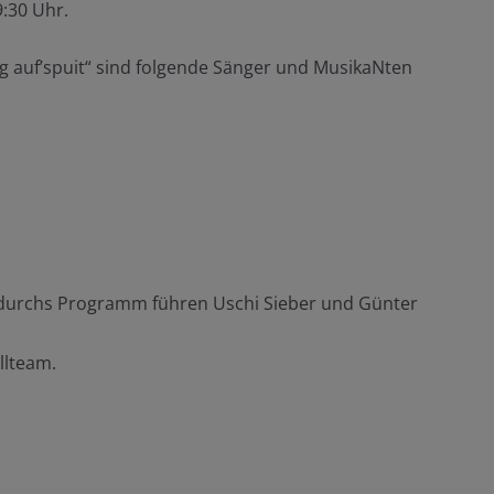
:30 Uhr.
g auf’spuit“ sind folgende Sänger und MusikaNten
rei, durchs Programm führen Uschi Sieber und Günter
llteam.