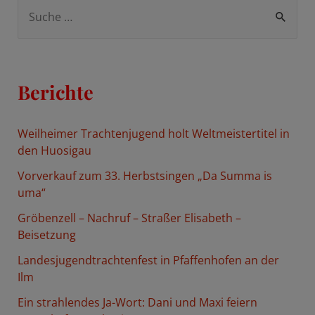
S
u
c
h
Berichte
e
n
Weilheimer Trachtenjugend holt Weltmeistertitel in
n
den Huosigau
a
Vorverkauf zum 33. Herbstsingen „Da Summa is
c
uma“
h
Gröbenzell – Nachruf – Straßer Elisabeth –
:
Beisetzung
Landesjugendtrachtenfest in Pfaffenhofen an der
Ilm
Ein strahlendes Ja-Wort: Dani und Maxi feiern