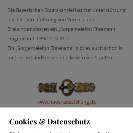
Die Bayerischen Staatskanzlei hat zur Unterstützung
bei der Durchführung von Vereins- und
Brauchtumsfesten ein „Sorgentelefon Ehrenamt“
eingerichtet. 089/12 22 21 2
Ein „Sorgentelefon Ehrenamt“ gibt es auch schon in
mehreren Landkreisen und kreisfreien Städten.
www.huosi-ausstellung.de
Cookies & Datenschutz