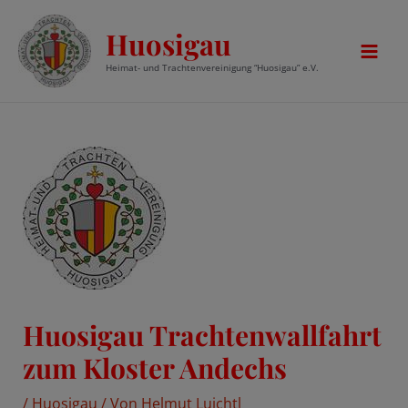
Zum
Huosigau
Inhalt
springen
Mai
Heimat- und Trachtenvereinigung “Huosigau” e.V.
Men
Huosigau Trachtenwallfahrt
zum Kloster Andechs
/
Huosigau
/ Von
Helmut Luichtl